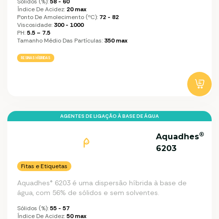
Sólidos (%):
58 - 60
Índice De Acidez:
20 max
Ponto De Amolecimento (ºC):
72 - 82
Viscosidade:
300 - 1000
PH:
5.5 – 7.5
Tamanho Médio Das Partículas:
350 max
RESINAS HÍBRIDAS
AGENTES DE LIGAÇÃO À BASE DE ÁGUA
®
Aquadhes
6203
Fitas e Etiquetas
Aquadhes® 6203 é uma dispersão híbrida à base de
água, com 56% de sólidos e sem solventes.
Sólidos (%):
55 - 57
Índice De Acidez:
50 max