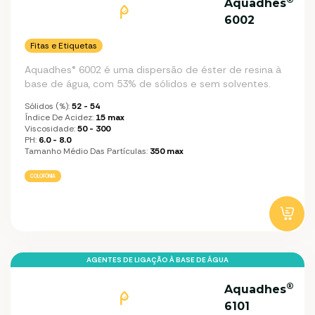
Aquadhes
6002
Fitas e Etiquetas
Aquadhes® 6002 é uma dispersão de éster de resina à
base de água, com 53% de sólidos e sem solventes.
Sólidos (%):
52 - 54
Índice De Acidez:
15 max
Viscosidade:
50 - 300
PH:
6.0 - 8.0
Tamanho Médio Das Partículas:
350 max
COLOFÓNIA
AGENTES DE LIGAÇÃO À BASE DE ÁGUA
®
Aquadhes
6101