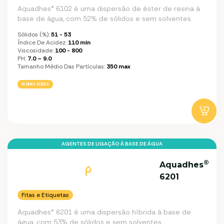
Aquadhes® 6102 é uma dispersão de éster de resina à
base de água, com 52% de sólidos e sem solventes.
Sólidos (%):
51 - 53
Índice De Acidez:
110 min
Viscosidade:
100 - 800
PH:
7.0 – 9.0
Tamanho Médio Das Partículas:
350 max
RESINAS ÁCIDAS
AGENTES DE LIGAÇÃO À BASE DE ÁGUA
®
Aquadhes
6201
Fitas e Etiquetas
Aquadhes® 6201 é uma dispersão híbrida à base de
água, com 53% de sólidos e sem solventes.