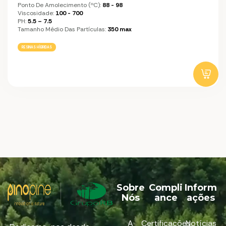
Ponto De Amolecimento (ºC):
88 - 98
Viscosidade:
100 - 700
PH:
5.5 – 7.5
Tamanho Médio Das Partículas:
350 max
RESINAS HÍBRIDAS
Sobre
Compli
Inform
Nós
ance
ações
A
Certificações
Notícias