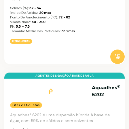
Sólidos (%):
52 - 54
Índice De Acidez:
20 max
Ponto De Amolecimento (ºC):
72 - 82
Viscosidade:
50 - 300
PH:
5.5 – 7.5
Tamanho Médio Das Partículas:
350 max
RESINAS HÍBRIDAS
AGENTES DE LIGAÇÃO À BASE DE ÁGUA
®
Aquadhes
6202
Fitas e Etiquetas
Aquadhes® 6202 é uma dispersão híbrida à base de
água, com 59% de sólidos e sem solventes.