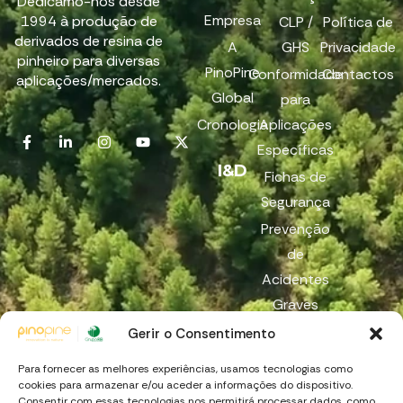
Dedicamo-nos desde
Empresa
1994 à produção de
CLP /
Política de
derivados de resina de
A
GHS
Privacidade
pinheiro para diversas
PinoPine
Conformidade
Contactos
aplicações/mercados.
Global
para
Cronologia
Aplicações
Específicas
I&D
Fichas de
Segurança
Prevenção
de
Acidentes
Graves
Reach
Gerir o Consentimento
Canal de
Para fornecer as melhores experiências, usamos tecnologias como
Denúncia
cookies para armazenar e/ou aceder a informações do dispositivo.
Consentir com essas tecnologias nos permitirá processar dados, como