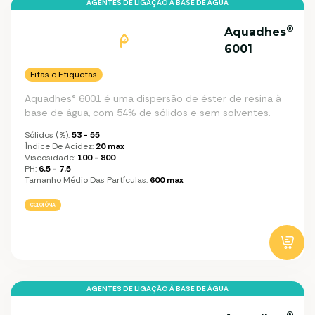
AGENTES DE LIGAÇÃO À BASE DE ÁGUA
®
Aquadhes
6001
Fitas e Etiquetas
Aquadhes® 6001 é uma dispersão de éster de resina à
base de água, com 54% de sólidos e sem solventes.
Sólidos (%):
53 - 55
Índice De Acidez:
20 max
Viscosidade:
100 - 800
PH:
6.5 - 7.5
Tamanho Médio Das Partículas:
600 max
COLOFÓNIA
AGENTES DE LIGAÇÃO À BASE DE ÁGUA
®