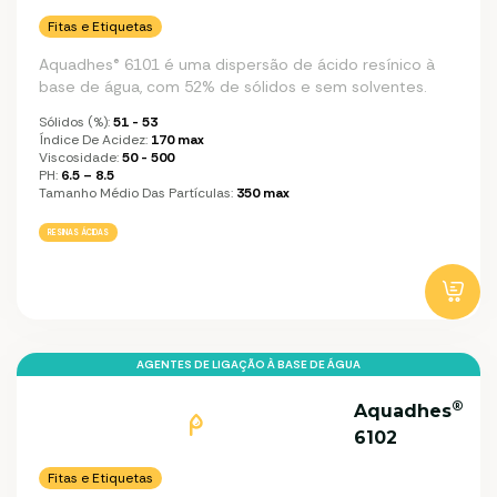
Fitas e Etiquetas
Aquadhes® 6101 é uma dispersão de ácido resínico à
base de água, com 52% de sólidos e sem solventes.
Sólidos (%):
51 - 53
Índice De Acidez:
170 max
Viscosidade:
50 - 500
PH:
6.5 – 8.5
Tamanho Médio Das Partículas:
350 max
RESINAS ÁCIDAS
AGENTES DE LIGAÇÃO À BASE DE ÁGUA
®
Aquadhes
6102
Fitas e Etiquetas