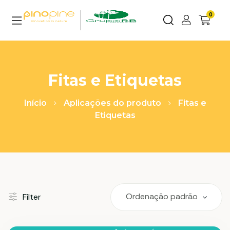
0
Fitas e Etiquetas
Início
Aplicações do produto
Fitas e
Etiquetas
Filter