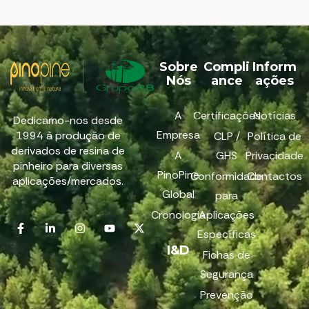
Sobre
Compli
Inform
Nós
ance
ações
A
Certificações
Notícias
Dedicamo-nos desde
Empresa
1994 à produção de
CLP /
Política de
derivados de resina de
A
GHS
Privacidade
pinheiro para diversas
PinoPine
Conformidade
Contactos
aplicações/mercados.
Global
para
Cronologia
Aplicações
Específicas
I&D
Fichas de
Segurança
Prevenção