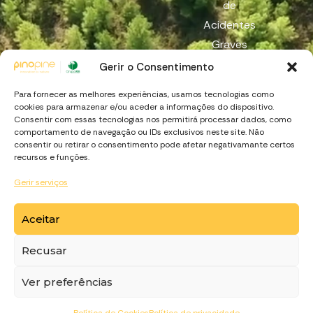
de
Acidentes
Graves
Reach
Gerir o Consentimento
Canal de
Para fornecer as melhores experiências, usamos tecnologias como
Denúncia
cookies para armazenar e/ou aceder a informações do dispositivo.
Consentir com essas tecnologias nos permitirá processar dados, como
comportamento de navegação ou IDs exclusivos neste site. Não
consentir ou retirar o consentimento pode afetar negativamante certos
recursos e funções.
Gerir serviços
Aceitar
https://recuperarportugal.gov.pt
Recusar
© Copyright
PinoPine
. Made by
Ver preferências