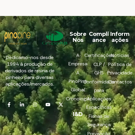
Sobre
Compli
Inform
Nós
ance
ações
A
Certificações
Notícias
Dedicamo-nos desde
Empresa
1994 à produção de
CLP /
Política de
derivados de resina de
A
GHS
Privacidade
pinheiro para diversas
PinoPine
Conformidade
Contactos
aplicações/mercados.
Global
para
Cronologia
Aplicações
Específicas
I&D
Fichas de
Segurança
Prevenção