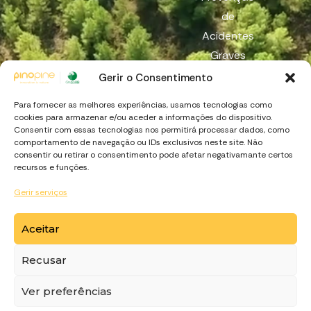
de
Acidentes
Graves
Reach
Gerir o Consentimento
Canal de
Para fornecer as melhores experiências, usamos tecnologias como
Denúncia
cookies para armazenar e/ou aceder a informações do dispositivo.
Consentir com essas tecnologias nos permitirá processar dados, como
comportamento de navegação ou IDs exclusivos neste site. Não
consentir ou retirar o consentimento pode afetar negativamante certos
recursos e funções.
Gerir serviços
Aceitar
https://recuperarportugal.gov.pt
Recusar
© Copyright
PinoPine
. Made by
Ver preferências