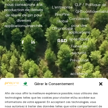
nous consacrons à la
CLP /
Politique de
L'entreprise
production de dérivés
GHS
confidentialit
PinoPine
de résine de pin pour
Conformité
diverses
Global
pour des
applications/marchés.
Chronologie
applications
spécifiques
R&D
Fiches de
sécurité
Prévention
des
accidents
graves
Gérer le Consentement
REACH
Afin de vous offrir la meilleure expérience possible, nous utilisons des
Canal de
technologies telles que les cookies pour stocker et/ou accéder aux
dénonciation
informations de votre appareil. En acceptant ces technologies, vous
nous autorisez à traiter des données telles que votre comportement de