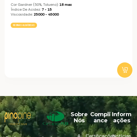
Cor Gardner (50%, Tolueno):
18 max
Índice De Acidez:
7 - 15
Viscosidade:
25000 - 45000
RESINAS ALQUÍDICAS
Sobre
Compli
Inform
Nós
ance
ações
A
Certificações
Notícias