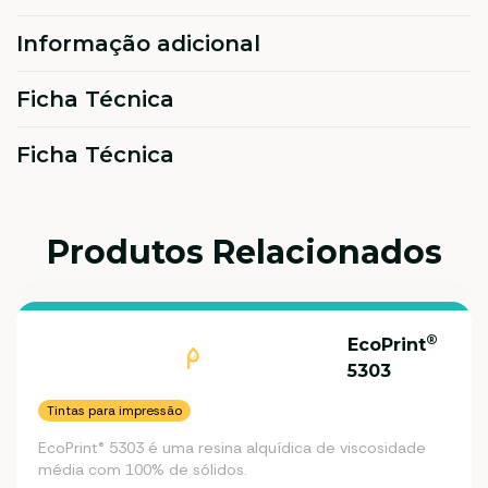
Informação adicional
Ficha Técnica
Ficha Técnica
Produtos Relacionados
®
EcoPrint
5303
Tintas para impressão
EcoPrint® 5303 é uma resina alquídica de viscosidade
média com 100% de sólidos.