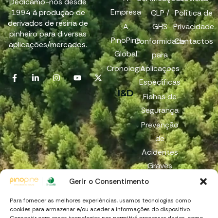
Dedicamo-nos desde
Empresa
1994 à produção de
CLP /
Política de
derivados de resina de
A
GHS
Privacidade
pinheiro para diversas
PinoPine
Conformidade
Contactos
aplicações/mercados.
Global
para
Cronologia
Aplicações
Específicas
I&D
Fichas de
Segurança
Prevenção
de
Acidentes
Graves
Reach
Gerir o Consentimento
Canal de
Para fornecer as melhores experiências, usamos tecnologias como
Denúncia
cookies para armazenar e/ou aceder a informações do dispositivo.