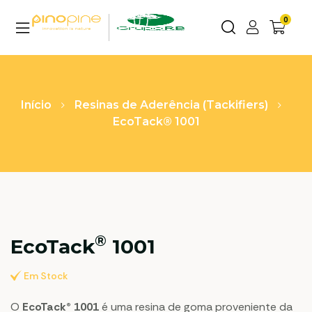
0
Início
Resinas de Aderência (Tackifiers)
EcoTack® 1001
®
EcoTack
1001
Em Stock
O
EcoTack® 1001
é uma resina de goma proveniente da