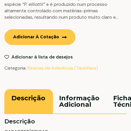
espécie
“P. elliottii”
e é produzido num processo
altamente controlado com matérias-primas
selecionadas, resultando num produto muito claro e
uniforme.
Adicionar À Cotação
Adicionar à lista de desejos
Categoria:
Resinas de Aderência (Tackifiers)
Descrição
Informação
Fich
Adicional
Técn
Descrição