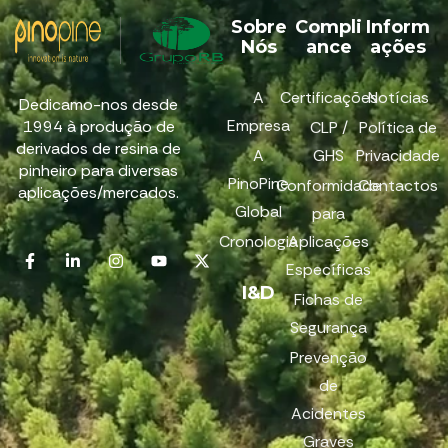
Sobre
Compli
Inform
Nós
ance
ações
A
Certificações
Notícias
Dedicamo-nos desde
Empresa
1994 à produção de
CLP /
Política de
derivados de resina de
A
GHS
Privacidade
pinheiro para diversas
PinoPine
Conformidade
Contactos
aplicações/mercados.
Global
para
Cronologia
Aplicações
Específicas
I&D
Fichas de
Segurança
Prevenção
de
Acidentes
Graves