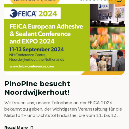
unternommen.
PinoPine besucht
Noordwijkerhout!
Wir freuen uns, unsere Teilnahme an der FEICA 2024
bekannt zu geben, der wichtigsten Veranstaltung für die
Klebstoff- und Dichtstoffindustrie, die vom 11. bis 13.
September 2024 stattfindet. Als führender Hersteller von
Gummiharzderivaten freuen wir uns darauf, die neuesten
Read More