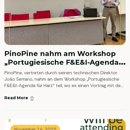
PinoPine nahm am Workshop
„Portugiesische F&E&I-Agenda
für Harz“ teil.
PinoPine, vertreten durch seinen technischen Direktor
João Serrano, nahm an dem Workshop „Portugiesische
F&E&I-Agenda für Harz“ teil, wo es einen Vortrag mit dem
Titel „Sekundäre Umwandlung von Kolophonium:
Hauptreaktionen im Vergleich zu Anwendungen“ hielt.
Read More
Neben dem wichtigen Wissensaustausch, der während
der Veranstaltung stattfand, wurden auch einige Schritte
in Richtung der zukünftigen „Portugiesischen
Forschungsagenda für Seekiefer (Pinus pinaster)“
November 14, 2025