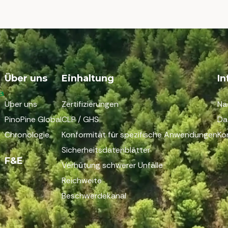
Über uns
Einhaltung
I
Über uns
Zertifizierungen
Na
PinoPine Global
CLP / GHS
Da
Chronologie
Konformität für spezifische Anwendungen
Ko
Sicherheitsdatenblätter
F&E
Verhütung schwerer Unfälle
Reichweite
Beschwerdekanal