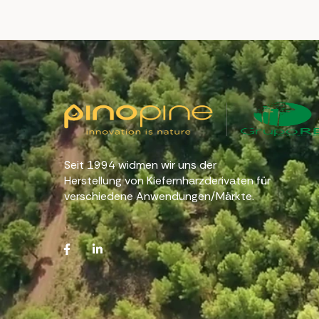
Seit 1994 widmen wir uns der
Herstellung von Kiefernharzderivaten für
verschiedene Anwendungen/Märkte.