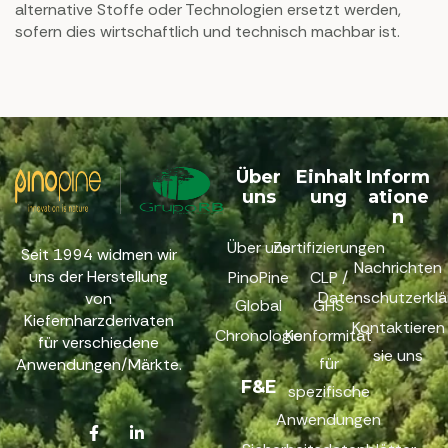
alternative Stoffe oder Technologien ersetzt werden,
sofern dies wirtschaftlich und technisch machbar ist.
Über
Einhalt
Inform
uns
ung
atione
n
Über uns
Zertifizierungen
Seit 1994 widmen wir
Nachrichten
uns der Herstellung
PinoPine
CLP /
Datenschutzerklä
von
Global
GHS
Kiefernharzderivaten
Kontaktieren
Chronologie
Konformität
für verschiedene
sie uns
für
Anwendungen/Märkte.
F&E
spezifische
Anwendungen