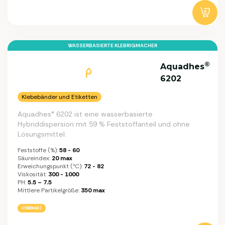
WASSERBASIERTE KLEBRIGMACHER
®
Aquadhes
6202
Klebebänder und Etiketten
Aquadhes® 6202 ist eine wasserbasierte
Hybriddispersion mit 59 % Feststoffanteil und ohne
Lösungsmittel.
Feststoffe (%):
58 - 60
Säureindex:
20 max
Erweichungspunkt (°C):
72 - 82
Viskosität:
300 - 1000
PH:
5.5 – 7.5
Mittlere Partikelgröße:
350 max
HYBRIDHARZ