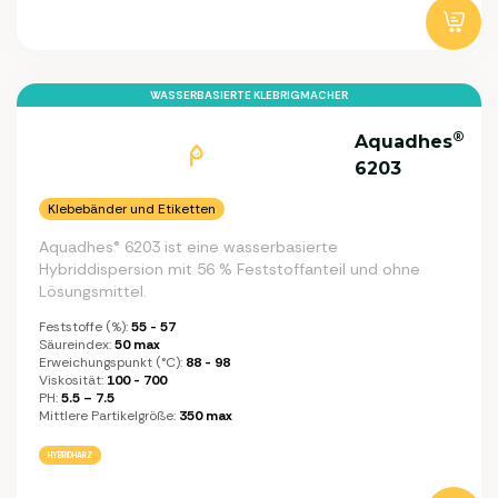
WASSERBASIERTE KLEBRIGMACHER
®
Aquadhes
6203
Klebebänder und Etiketten
Aquadhes® 6203 ist eine wasserbasierte
Hybriddispersion mit 56 % Feststoffanteil und ohne
Lösungsmittel.
Feststoffe (%):
55 - 57
Säureindex:
50 max
Erweichungspunkt (°C):
88 - 98
Viskosität:
100 - 700
PH:
5.5 – 7.5
Mittlere Partikelgröße:
350 max
HYBRIDHARZ