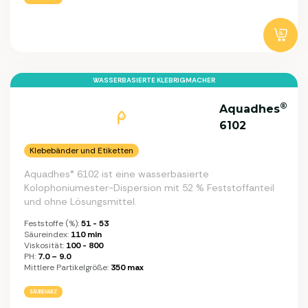
WASSERBASIERTE KLEBRIGMACHER
®
Aquadhes
6102
Klebebänder und Etiketten
Aquadhes® 6102 ist eine wasserbasierte
Kolophoniumester-Dispersion mit 52 % Feststoffanteil
und ohne Lösungsmittel.
Feststoffe (%):
51 - 53
Säureindex:
110 min
Viskosität:
100 - 800
PH:
7.0 – 9.0
Mittlere Partikelgröße:
350 max
SÄUREHARZ