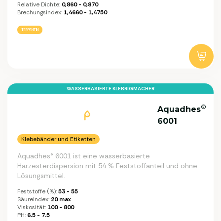
Relative Dichte:
0,860 - 0,870
Brechungsindex:
1,4660 - 1,4750
TERPENTIN
WASSERBASIERTE KLEBRIGMACHER
®
Aquadhes
6001
Klebebänder und Etiketten
Aquadhes® 6001 ist eine wasserbasierte
Harzesterdispersion mit 54 % Feststoffanteil und ohne
Lösungsmittel.
Feststoffe (%):
53 - 55
Säureindex:
20 max
Viskosität:
100 - 800
PH:
6.5 - 7.5