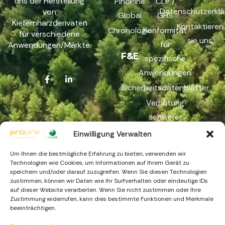
uns der Herstellung
PinoPine
CLP /
Datenschutzerklä
von
Global
GHS
Kiefernharzderivaten
Kontaktieren
Chronologie
Konformität
für verschiedene
sie uns
für
Anwendungen/Märkte.
F&E
spezifische
Anwendungen
Sicherheitsdatenblätter
Verhütung
schwerer
Unfälle
Einwilligung Verwalten
Reichweite
Um Ihnen die bestmögliche Erfahrung zu bieten, verwenden wir
Beschwerdekanal
Technologien wie Cookies, um Informationen auf Ihrem Gerät zu
speichern und/oder darauf zuzugreifen. Wenn Sie diesen Technologien
zustimmen, können wir Daten wie Ihr Surfverhalten oder eindeutige IDs
auf dieser Website verarbeiten. Wenn Sie nicht zustimmen oder Ihre
Zustimmung widerrufen, kann dies bestimmte Funktionen und Merkmale
beeinträchtigen.