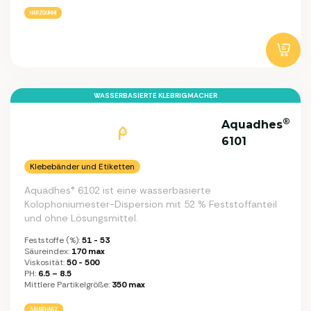
HARZGUMMI
WASSERBASIERTE KLEBRIGMACHER
®
Aquadhes
6101
Klebebänder und Etiketten
Aquadhes® 6102 ist eine wasserbasierte
Kolophoniumester-Dispersion mit 52 % Feststoffanteil
und ohne Lösungsmittel.
Feststoffe (%):
51 - 53
Säureindex:
170 max
Viskosität:
50 - 500
PH:
6.5 – 8.5
Mittlere Partikelgröße:
350 max
SÄUREHARZ