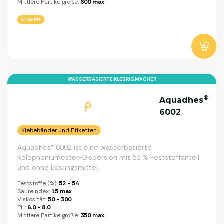
Mittlere Partikelgröße:
600 max
HARZGUMMI
WASSERBASIERTE KLEBRIGMACHER
®
Aquadhes
6002
Klebebänder und Etiketten
Aquadhes® 6002 ist eine wasserbasierte
Kolophoniumester-Dispersion mit 53 % Feststoffanteil
und ohne Lösungsmittel.
Feststoffe (%):
52 - 54
Säureindex:
15 max
Viskosität:
50 - 300
PH:
6.0 - 8.0
Mittlere Partikelgröße:
350 max