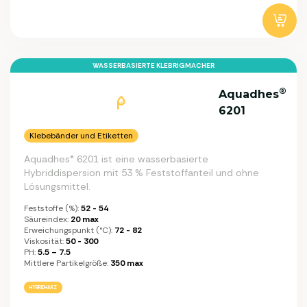
WASSERBASIERTE KLEBRIGMACHER
®
Aquadhes
6201
Klebebänder und Etiketten
Aquadhes® 6201 ist eine wasserbasierte
Hybriddispersion mit 53 % Feststoffanteil und ohne
Lösungsmittel.
Feststoffe (%):
52 - 54
Säureindex:
20 max
Erweichungspunkt (°C):
72 - 82
Viskosität:
50 - 300
PH:
5.5 – 7.5
Mittlere Partikelgröße:
350 max
HYBRIDHARZ