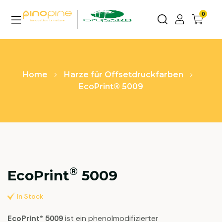
0
Home
Harze für Offsetdruckfarben
EcoPrint® 5009
®
EcoPrint
5009
In Stock
EcoPrint® 5009
ist ein phenolmodifizierter