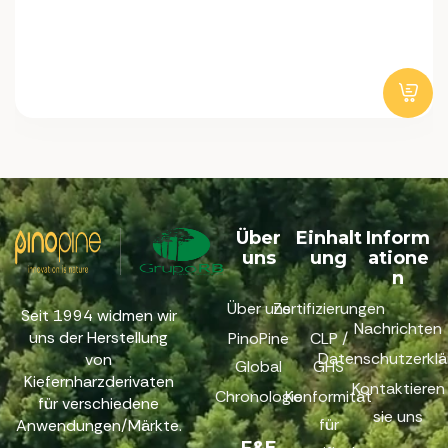
Über
Einhalt
Inform
uns
ung
atione
n
Über uns
Zertifizierungen
Seit 1994 widmen wir
Nachrichten
uns der Herstellung
PinoPine
CLP /
Datenschutzerklä
von
Global
GHS
Kiefernharzderivaten
Kontaktieren
Chronologie
Konformität
für verschiedene
sie uns
für
Anwendungen/Märkte.
F&E