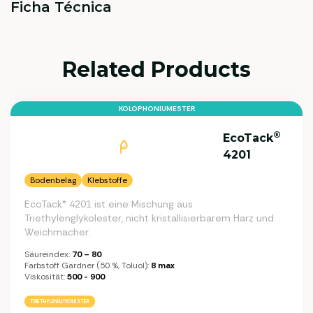
Ficha Técnica
Related Products
KOLOPHONIUMESTER
®
EcoTack
4201
Bodenbelag
Klebstoffe
EcoTack® 4201 ist eine Mischung aus
Triethylenglykolester, nicht kristallisierbarem Harz und
Weichmacher.
Säureindex:
70 – 80
Farbstoff Gardner (50 %, Toluol):
8 max
Viskosität:
500 - 900
TRIETHYLENGLYKOLESTER