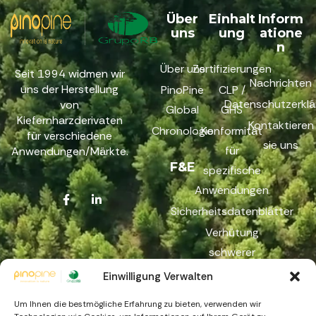
Über
Einhalt
Inform
uns
ung
atione
n
Über uns
Zertifizierungen
Seit 1994 widmen wir
Nachrichten
uns der Herstellung
PinoPine
CLP /
Datenschutzerklä
von
Global
GHS
Kiefernharzderivaten
Kontaktieren
Chronologie
Konformität
für verschiedene
sie uns
für
Anwendungen/Märkte.
F&E
spezifische
Anwendungen
Sicherheitsdatenblätter
Verhütung
schwerer
Unfälle
Einwilligung Verwalten
Reichweite
Um Ihnen die bestmögliche Erfahrung zu bieten, verwenden wir
Beschwerdekanal