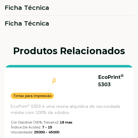
Ficha Técnica
Ficha Técnica
Produtos Relacionados
®
EcoPrint
5303
Tintas para impressão
EcoPrint® 5303 é uma resina alquídica de viscosidade
média com 100% de sólidos.
Cor Gardner (50%, Tolueno):
18 max
Índice De Acidez:
7 - 15
Viscosidade:
25000 - 45000