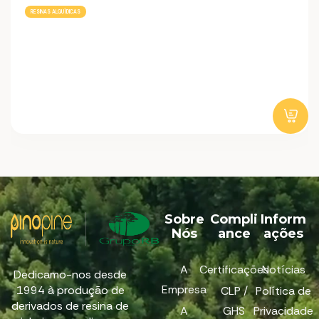
RESINAS ALQUÍDICAS
Sobre
Compli
Inform
Nós
ance
ações
A
Certificações
Notícias
Dedicamo-nos desde
Empresa
1994 à produção de
CLP /
Política de
derivados de resina de
A
GHS
Privacidade