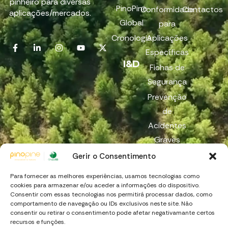
pinheiro para diversas
PinoPine
Conformidade
Contactos
aplicações/mercados.
Global
para
Cronologia
Aplicações
Específicas
I&D
Fichas de
Segurança
Prevenção
de
Acidentes
Graves
Reach
Gerir o Consentimento
Canal de
Para fornecer as melhores experiências, usamos tecnologias como
Denúncia
cookies para armazenar e/ou aceder a informações do dispositivo.
Consentir com essas tecnologias nos permitirá processar dados, como
comportamento de navegação ou IDs exclusivos neste site. Não
consentir ou retirar o consentimento pode afetar negativamante certos
recursos e funções.