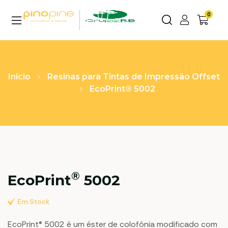
0
Início
Resinas para Tintas de Impressão Offset
EcoPrint® 5002
®
EcoPrint
5002
Em Stock
EcoPrint® 5002 é um éster de colofónia modificado com