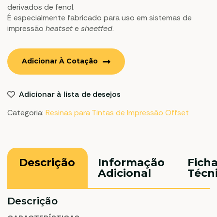
derivados de fenol.
É especialmente fabricado para uso em sistemas de
impressão
heatset
e
sheetfed
.
Adicionar À Cotação
Adicionar à lista de desejos
Categoria:
Resinas para Tintas de Impressão Offset
Descrição
Informação
Fich
Adicional
Técn
Descrição