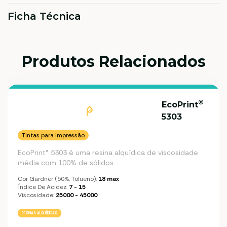
Ficha Técnica
Produtos Relacionados
®
EcoPrint
5303
Tintas para impressão
EcoPrint® 5303 é uma resina alquídica de viscosidade
média com 100% de sólidos.
Cor Gardner (50%, Tolueno):
18 max
Índice De Acidez:
7 - 15
Viscosidade:
25000 - 45000
RESINAS ALQUÍDICAS