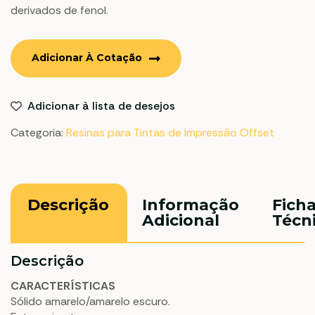
derivados de fenol.
Adicionar À Cotação
Adicionar à lista de desejos
Categoria:
Resinas para Tintas de Impressão Offset
Descrição
Informação
Fich
Adicional
Técn
Descrição
CARACTERÍSTICAS
Sólido amarelo/amarelo escuro.