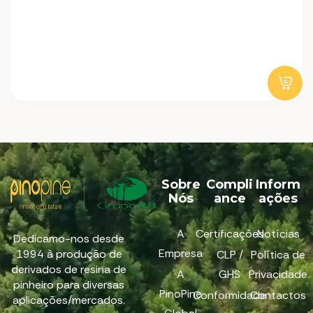
Sobre
Compli
Inform
Nós
ance
ações
A
Certificações
Notícias
Dedicamo-nos desde
Empresa
1994 à produção de
CLP /
Política de
derivados de resina de
A
GHS
Privacidade
pinheiro para diversas
PinoPine
Conformidade
Contactos
aplicações/mercados.