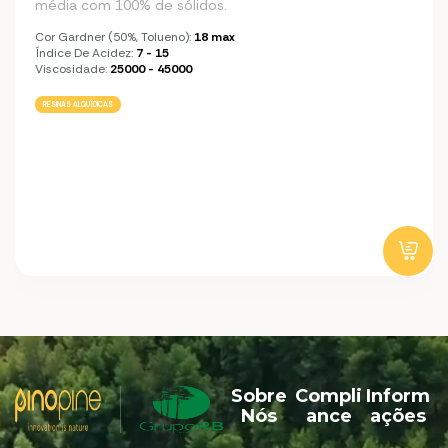
média com 100% de sólidos.
Cor Gardner (50%, Tolueno):
18 max
Índice De Acidez:
7 - 15
Viscosidade:
25000 - 45000
RESINAS ALQUÍDICAS
Sobre
Compli
Inform
Nós
ance
ações