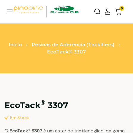
0
Início
Resinas de Aderência (Tackifiers)
EcoTack® 3307
®
EcoTack
3307
Em Stock
O
EcoTack® 3307
é um éster de trietilenoglicol da goma