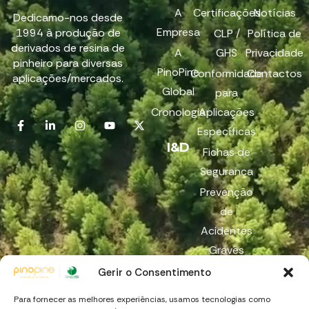
A
Certificações
Notícias
Dedicamo-nos desde
Empresa
1994 à produção de
CLP /
Política de
derivados de resina de
A
GHS
Privacidade
pinheiro para diversas
PinoPine
Conformidade
Contactos
aplicações/mercados.
Global
para
Cronologia
Aplicações
Específicas
I&D
Fichas de
Segurança
Prevenção
de
Acidentes
Graves
Reach
Gerir o Consentimento
Canal de
Para fornecer as melhores experiências, usamos tecnologias como