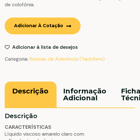
de colofónia.
Adicionar À Cotação
Adicionar à lista de desejos
Categoria:
Resinas de Aderência (Tackifiers)
Descrição
Informação
Fich
Adicional
Técn
Descrição
CARACTERÍSTICAS
Líquido viscoso amarelo claro com: