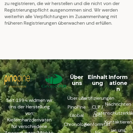
zu registrieren, die wir herstellen und die nicht von der
Registrierungspflicht ausgenommen sind. Wir werden
weiterhin alle Verpflichtungen im Zusammenhang mit
früheren Registrierungen überwachen und erfüllen.
Über
Einhalt
Inform
uns
ung
atione
n
Über uns
Zertifizierungen
Seit 1994 widmen wir
Nachrichten
uns der Herstellung
PinoPine
CLP /
Datenschutzerklä
von
Global
GHS
Kiefernharzderivaten
Kontaktieren
Chronologie
Konformität
für verschiedene
sie uns
für
Anwendungen/Märkte.