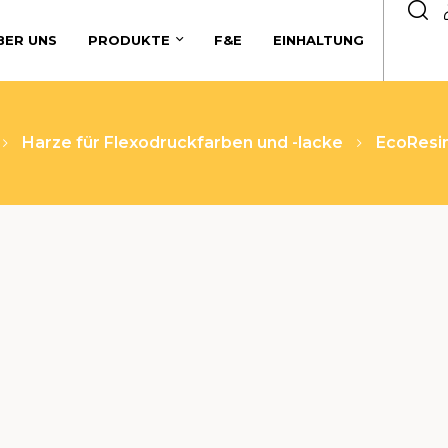
BER UNS
PRODUKTE
F&E
EINHALTUNG
Harze für Flexodruckfarben und -lacke
EcoResi