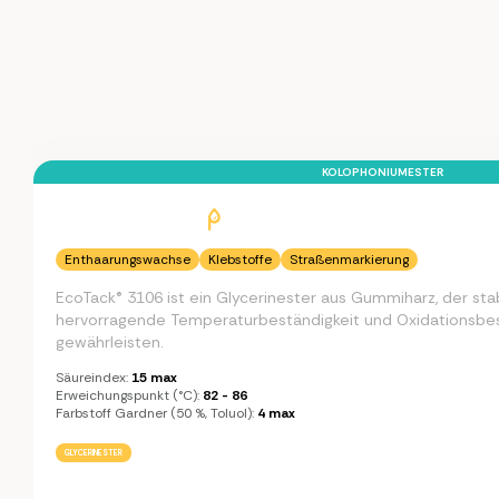
KOLOPHONIUMESTER
Enthaarungswachse
Klebstoffe
Straßenmarkierung
EcoTack® 3106 ist ein Glycerinester aus Gummiharz, der stab
hervorragende Temperaturbeständigkeit und Oxidationsbes
gewährleisten.
Säureindex:
15 max
Erweichungspunkt (°C):
82 - 86
Farbstoff Gardner (50 %, Toluol):
4 max
GLYCERINESTER