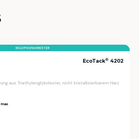
s
KOLOPHONIUMESTER
®
EcoTack
4202
ng aus Triethylenglykolester, nicht kristallisierbarem Harz
 max