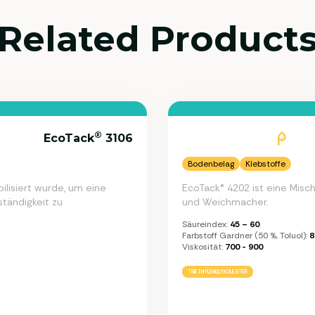
Related Product
®
EcoTack
3106
Bodenbelag
Klebstoffe
ilisiert wurde, um eine
EcoTack® 4202 ist eine Mischu
tändigkeit zu
und Weichmacher.
Säureindex:
45 – 60
Farbstoff Gardner (50 %, Toluol):
8
Viskosität:
700 - 900
TRIETHYLENGLYKOLESTER