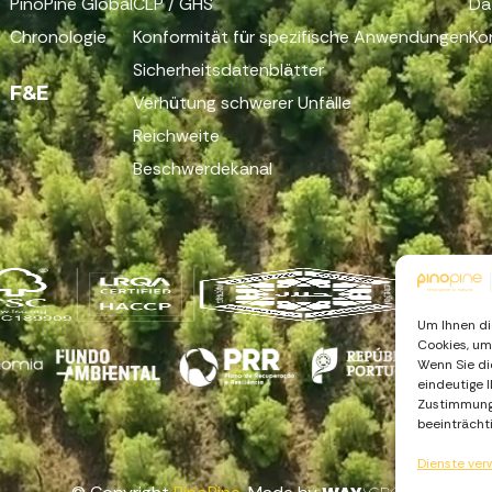
PinoPine Global
CLP / GHS
Da
Chronologie
Konformität für spezifische Anwendungen
Ko
Sicherheitsdatenblätter
F&E
Verhütung schwerer Unfälle
Reichweite
Beschwerdekanal
Um Ihnen di
Cookies, um
Wenn Sie di
eindeutige 
Zustimmung 
beeinträcht
Dienste ver