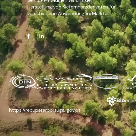
Seit 1994 widmen wir uns der
Herstellung von Kiefernharzderivaten für
verschiedene Anwendungen/Märkte.
https://recuperarportugal.gov.pt