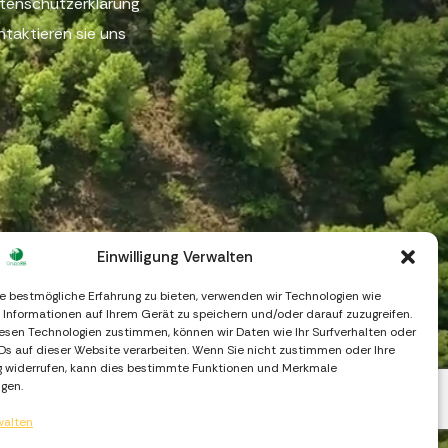
tenschutzerklärung
ntaktieren sie uns
Einwilligung Verwalten
e bestmögliche Erfahrung zu bieten, verwenden wir Technologien wie
 Informationen auf Ihrem Gerät zu speichern und/oder darauf zuzugreifen.
esen Technologien zustimmen, können wir Daten wie Ihr Surfverhalten oder
IDs auf dieser Website verarbeiten. Wenn Sie nicht zustimmen oder Ihre
widerrufen, kann dies bestimmte Funktionen und Merkmale
igen.
walten