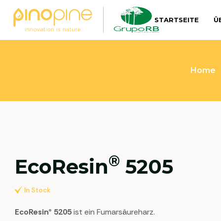
STARTSEITE
Ü
Home
®
EcoResin
5205
In Stock
EcoResin® 5205
ist ein Fumarsäureharz.