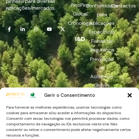
pinheiro para diversas
PinoPine
Conformidade
Contactos
aplicações/mercados.
Global
para
Cronologia
Aplicações
Específicas
I&D
Fichas de
Segurança
Prevenção
de
Acidentes
Graves
Reach
Gerir o Consentimento
Canal de
Para fornecer as melhores experiências, usamos tecnologias como
Denúncia
cookies para armazenar e/ou aceder a informações do dispositivo.
Consentir com essas tecnologias nos permitirá processar dados, como
comportamento de navegação ou IDs exclusivos neste site. Não
consentir ou retirar o consentimento pode afetar negativamante certos
recursos e funções.