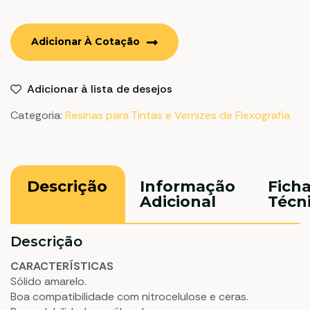
Adicionar À Cotação
Adicionar à lista de desejos
Categoria:
Resinas para Tintas e Vernizes de Flexografia
Descrição
Informação
Fich
Adicional
Técn
Descrição
CARACTERÍSTICAS
Sólido amarelo.
Boa compatibilidade com nitrocelulose e ceras.