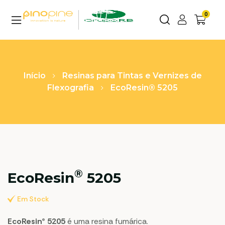
0
Início
Resinas para Tintas e Vernizes de
Flexografia
EcoResin® 5205
®
EcoResin
5205
Em Stock
EcoResin® 5205
é uma resina fumárica.