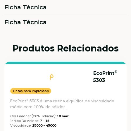
Ficha Técnica
Ficha Técnica
Produtos Relacionados
®
EcoPrint
5303
Tintas para impressão
EcoPrint® 5303 é uma resina alquídica de viscosidade
média com 100% de sólidos.
Cor Gardner (50%, Tolueno):
18 max
Índice De Acidez:
7 - 15
Viscosidade:
25000 - 45000