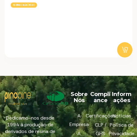
RESINAS ALQUÍDICAS
Sobre
Compli
Inform
Nós
ance
ações
A
Certificações
Notícias
Dedicamo-nos desde
Empresa
1994 à produção de
CLP /
Política de
derivados de resina de
A
GHS
Privacidade