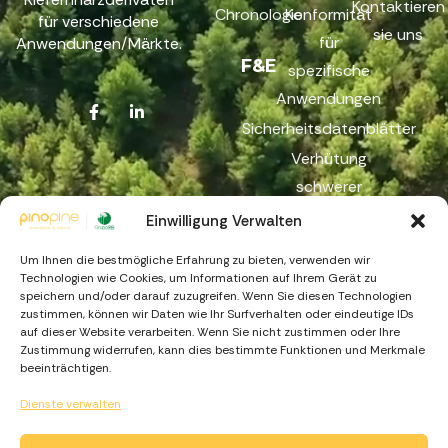
Kontaktieren
Chronologie
Konformität
für verschiedene
sie uns
für
Anwendungen/Märkte.
F&E
spezifische
Anwendungen
Sicherheitsdatenblätter
Verhütung
schwerer
Unfälle
Einwilligung Verwalten
Reichweite
Um Ihnen die bestmögliche Erfahrung zu bieten, verwenden wir
Beschwerdekanal
Technologien wie Cookies, um Informationen auf Ihrem Gerät zu
speichern und/oder darauf zuzugreifen. Wenn Sie diesen Technologien
zustimmen, können wir Daten wie Ihr Surfverhalten oder eindeutige IDs
auf dieser Website verarbeiten. Wenn Sie nicht zustimmen oder Ihre
Zustimmung widerrufen, kann dies bestimmte Funktionen und Merkmale
beeinträchtigen.
Dienste verwalten
https://recuperarportugal.gov.pt