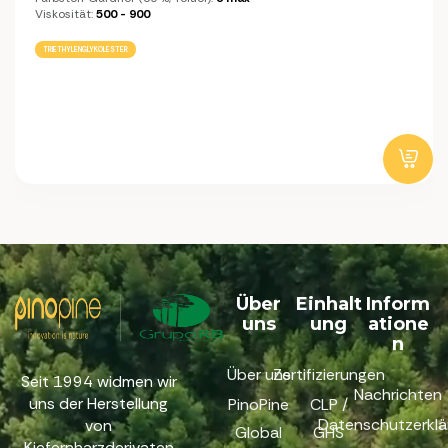
Viskosität:
500 - 900
TRIETHYLENGLYKOLESTER
Über
Einhalt
Inform
uns
ung
atione
n
Über uns
Zertifizierungen
Seit 1994 widmen wir
Nachrichten
uns der Herstellung
PinoPine
CLP /
Datenschutzerklä
von
Global
GHS
Kiefernharzderivaten