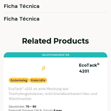
Ficha Técnica
Ficha Técnica
Related Products
KOLOPHONIUMESTER
®
EcoTack
4201
Bodenbelag
Klebstoffe
EcoTack® 4201 ist eine Mischung aus
Triethylenglykolester, nicht kristallisierbarem Harz und
Weichmacher.
Säureindex:
70 – 80
Farbstoff Gardner (50 %, Toluol):
8 max