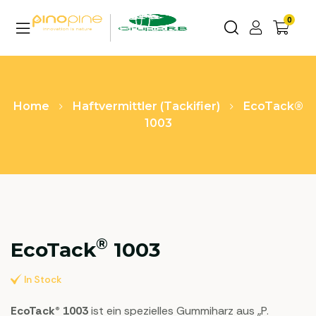
0
Home
Haftvermittler (Tackifier)
EcoTack®
1003
®
EcoTack
1003
In Stock
EcoTack® 1003
ist ein spezielles Gummiharz aus „P.