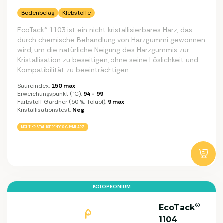
Bodenbelag
Klebstoffe
EcoTack® 1103 ist ein nicht kristallisierbares Harz, das
durch chemische Behandlung von Harzgummi gewonnen
wird, um die natürliche Neigung des Harzgummis zur
Kristallisation zu beseitigen, ohne seine Löslichkeit und
Kompatibilität zu beeinträchtigen.
Säureindex:
150 max
Erweichungspunkt (°C):
94 - 99
Farbstoff Gardner (50 %, Toluol):
9 max
Kristallisationstest:
Neg
NICHT KRISTALLISIERENDES GUMMIHARZ
KOLOPHONIUM
®
EcoTack
1104