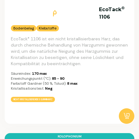
®
EcoTack
1106
Bodenbelag
Klebstoffe
EcoTack® 1106 ist ein nicht kristallisierbares Harz, das
durch chemische Behandlung von Harzgummi gewonnen
wird, um die natürliche Neigung des Harzgummis zur
Kristallisation zu beseitigen, ohne seine Löslichkeit und
Kompatibilität zu beeinträchtigen.
Säureindex:
170 max
Erweichungspunkt (°C):
85 - 90
Farbstoff Gardner (50 %, Toluol):
8 max
Kristallisationstest:
Neg
NICHT KRISTALLISIERENDES GUMMIHARZ
KOLOPHONIUM