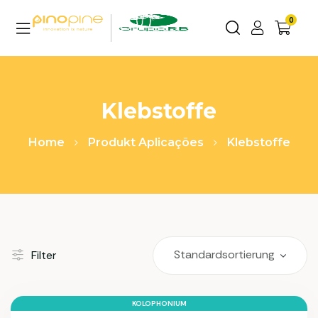
0
Klebstoffe
Home
Produkt Aplicações
Klebstoffe
Filter
KOLOPHONIUM