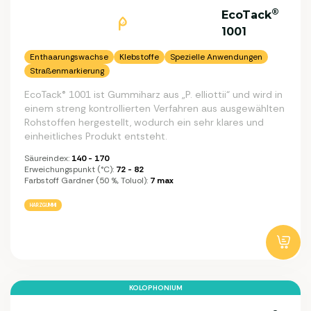
®
EcoTack
1001
Enthaarungswachse
Klebstoffe
Spezielle Anwendungen
Straßenmarkierung
EcoTack® 1001 ist Gummiharz aus „P. elliottii“ und wird in
einem streng kontrollierten Verfahren aus ausgewählten
Rohstoffen hergestellt, wodurch ein sehr klares und
einheitliches Produkt entsteht.
Säureindex:
140 - 170
Erweichungspunkt (°C):
72 - 82
Farbstoff Gardner (50 %, Toluol):
7 max
HARZGUMMI
KOLOPHONIUM