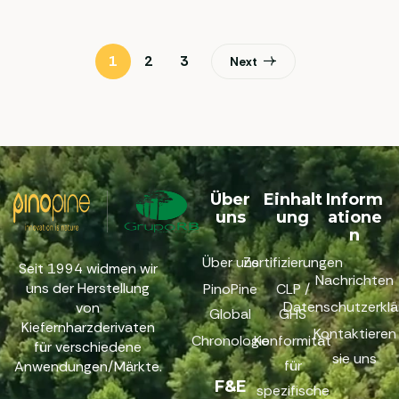
1
2
3
Next
Über
Einhalt
Inform
uns
ung
atione
n
Über uns
Zertifizierungen
Seit 1994 widmen wir
Nachrichten
uns der Herstellung
PinoPine
CLP /
Datenschutzerklä
von
Global
GHS
Kiefernharzderivaten
Kontaktieren
Chronologie
Konformität
für verschiedene
sie uns
für
Anwendungen/Märkte.
F&E
spezifische