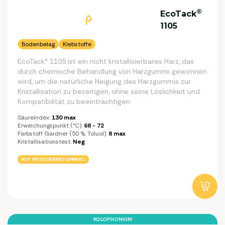
®
EcoTack
1105
Bodenbelag
Klebstoffe
EcoTack® 1105 ist ein nicht kristallisierbares Harz, das
durch chemische Behandlung von Harzgummi gewonnen
wird, um die natürliche Neigung des Harzgummis zur
Kristallisation zu beseitigen, ohne seine Löslichkeit und
Kompatibilität zu beeinträchtigen.
Säureindex:
130 max
Erweichungspunkt (°C):
68 - 72
Farbstoff Gardner (50 %, Toluol):
8 max
Kristallisationstest:
Neg
NICHT KRISTALLISIERENDES GUMMIHARZ
KOLOPHONIUM