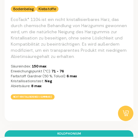
Bodenbelag
Klebstoffe
EcoTack® 1104 ist ein nicht kristallisierbares Harz, das
durch chemische Behandlung von Harzgummi gewonnen
wird, um die natürliche Neigung des Harzgummis zur
Kristallisation zu beseitigen, ohne seine Löslichkeit und
Kompatibilität zu beeinträchtigen. Es wird außerdem
modifiziert, um ein transparentes Produkt mit niedrigem
Abietinsäuregehalt zu erhalten.
Säureindex:
150 max
Erweichungspunkt (°C):
71 - 76
Farbstoff Gardner (50 %, Toluol):
6 max
Kristallisationstest:
Neg
Abietsäure:
8 max
NICHT KRISTALLISIERENDES GUMMIHARZ
KOLOPHONIUM