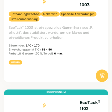
1003
Enthaarungswachse
Klebstoffe
Spezielle Anwendungen
Straßenmarkierung
EcoTack® 1003 ist ein spezielles Gummiharz aus „P.
elliottii“, das stabilisiert wurde, um ein klares und
einheitliches Produkt zu erhalten.
Säureindex:
140 - 170
Erweichungspunkt (°C):
81 - 86
Farbstoff Gardner (50 %, Toluol):
6 max
HARZGUMMI
KOLOPHONIUM
®
EcoTack
1102