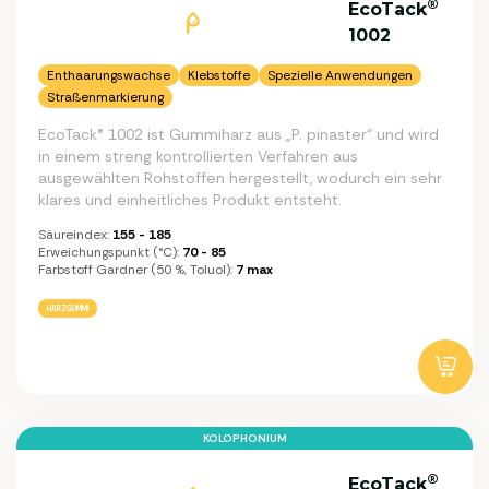
®
EcoTack
1002
Enthaarungswachse
Klebstoffe
Spezielle Anwendungen
Straßenmarkierung
EcoTack® 1002 ist Gummiharz aus „P. pinaster“ und wird
in einem streng kontrollierten Verfahren aus
ausgewählten Rohstoffen hergestellt, wodurch ein sehr
klares und einheitliches Produkt entsteht.
Säureindex:
155 - 185
Erweichungspunkt (°C):
70 - 85
Farbstoff Gardner (50 %, Toluol):
7 max
HARZGUMMI
KOLOPHONIUM
®
EcoTack