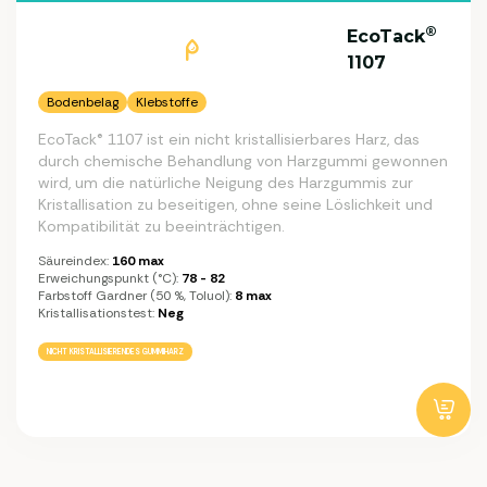
®
EcoTack
1107
Bodenbelag
Klebstoffe
EcoTack® 1107 ist ein nicht kristallisierbares Harz, das
durch chemische Behandlung von Harzgummi gewonnen
wird, um die natürliche Neigung des Harzgummis zur
Kristallisation zu beseitigen, ohne seine Löslichkeit und
Kompatibilität zu beeinträchtigen.
Säureindex:
160 max
Erweichungspunkt (°C):
78 - 82
Farbstoff Gardner (50 %, Toluol):
8 max
Kristallisationstest:
Neg
NICHT KRISTALLISIERENDES GUMMIHARZ