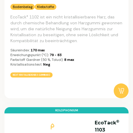
Bodenbelag
Klebstoffe
EcoTack® 1102 ist ein nicht kristallisierbares Harz, das
durch chemische Behandlung von Harzgummi gewonnen
wird, um die natürliche Neigung des Harzgummis zur
Kristallisation zu beseitigen, ohne seine Löslichkeit und
Kompatibilität zu beeinträchtigen.
Säureindex:
170 max
Erweichungspunkt (°C):
79 - 83
Farbstoff Gardner (50 %, Toluol):
8 max
Kristallisationstest:
Neg
NICHT KRISTALLISIERENDES GUMMIHARZ
KOLOPHONIUM
®
EcoTack
1103