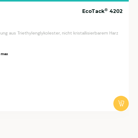
®
EcoTack
4202
ng aus Triethylenglykolester, nicht kristallisierbarem Harz
 max