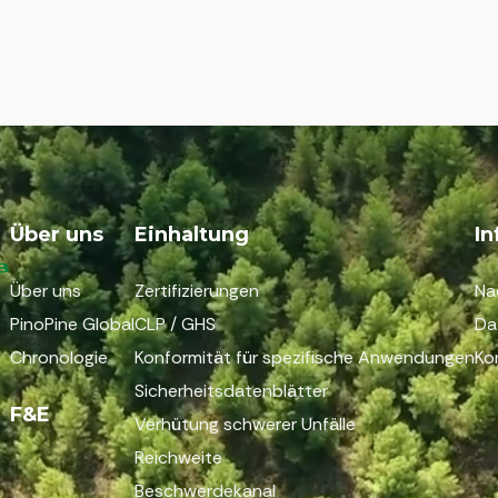
Über uns
Einhaltung
I
Über uns
Zertifizierungen
Na
PinoPine Global
CLP / GHS
Da
Chronologie
Konformität für spezifische Anwendungen
Ko
Sicherheitsdatenblätter
F&E
Verhütung schwerer Unfälle
Reichweite
Beschwerdekanal