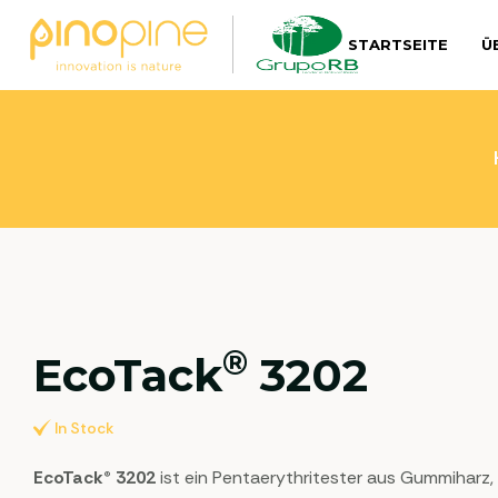
STARTSEITE
Ü
®
EcoTack
3202
In Stock
EcoTack® 3202
ist ein Pentaerythritester aus Gummiharz,