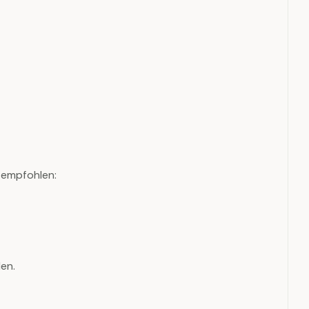
) empfohlen:
en.