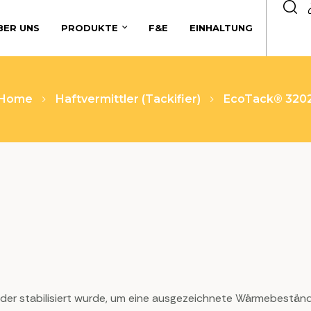
BER UNS
PRODUKTE
F&E
EINHALTUNG
Home
Haftvermittler (Tackifier)
EcoTack® 320
 der stabilisiert wurde, um eine ausgezeichnete Wärmebeständ