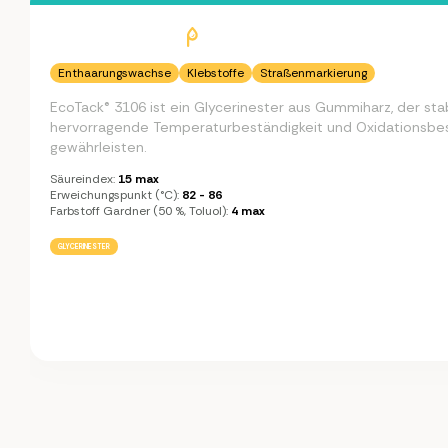
Enthaarungswachse
Klebstoffe
Straßenmarkierung
EcoTack® 3106 ist ein Glycerinester aus Gummiharz, der stab
hervorragende Temperaturbeständigkeit und Oxidationsbes
gewährleisten.
Säureindex:
15 max
Erweichungspunkt (°C):
82 - 86
Farbstoff Gardner (50 %, Toluol):
4 max
GLYCERINESTER