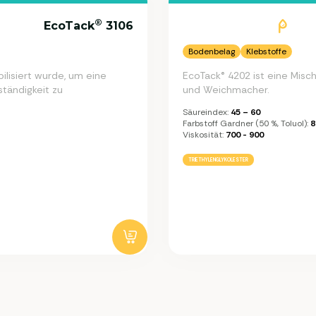
®
EcoTack
3106
Bodenbelag
Klebstoffe
ilisiert wurde, um eine
EcoTack® 4202 ist eine Mischu
tändigkeit zu
und Weichmacher.
Säureindex:
45 – 60
Farbstoff Gardner (50 %, Toluol):
8
Viskosität:
700 - 900
TRIETHYLENGLYKOLESTER