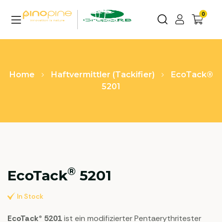
0
Home
Haftvermittler (Tackifier)
EcoTack®
5201
®
EcoTack
5201
In Stock
EcoTack® 5201
ist ein modifizierter Pentaerythritester