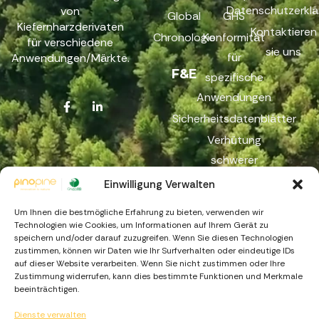
Datenschutzerklä
von
Global
GHS
Kiefernharzderivaten
Kontaktieren
Chronologie
Konformität
für verschiedene
sie uns
für
Anwendungen/Märkte.
F&E
spezifische
Anwendungen
Sicherheitsdatenblätter
Verhütung
schwerer
Unfälle
Einwilligung Verwalten
Reichweite
Um Ihnen die bestmögliche Erfahrung zu bieten, verwenden wir
Beschwerdekanal
Technologien wie Cookies, um Informationen auf Ihrem Gerät zu
speichern und/oder darauf zuzugreifen. Wenn Sie diesen Technologien
zustimmen, können wir Daten wie Ihr Surfverhalten oder eindeutige IDs
auf dieser Website verarbeiten. Wenn Sie nicht zustimmen oder Ihre
Zustimmung widerrufen, kann dies bestimmte Funktionen und Merkmale
beeinträchtigen.
Dienste verwalten