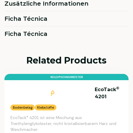
Zusätzliche Informationen
Ficha Técnica
Ficha Técnica
Related Products
KOLOPHONIUMESTER
®
EcoTack
4201
Bodenbelag
Klebstoffe
EcoTack® 4201 ist eine Mischung aus
Triethylenglykolester, nicht kristallisierbarem Harz und
Weichmacher.