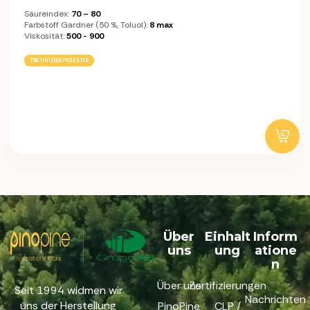
Säureindex:
70 – 80
Farbstoff Gardner (50 %, Toluol):
8 max
Viskosität:
500 - 900
TRIETHYLENGLYKOLESTER
Über
Einhalt
Inform
uns
ung
atione
n
Über uns
Zertifizierungen
Seit 1994 widmen wir
Nachrichten
uns der Herstellung
PinoPine
CLP /