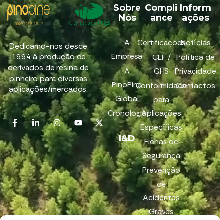
Sobre
Compli
Inform
Nós
ance
ações
A
Certificações
Notícias
Dedicamo-nos desde
Empresa
1994 à produção de
CLP /
Política de
derivados de resina de
A
GHS
Privacidade
pinheiro para diversas
PinoPine
Conformidade
Contactos
aplicações/mercados.
Global
para
Cronologia
Aplicações
Específicas
I&D
Fichas de
Segurança
Prevenção
de
Acidentes
Graves