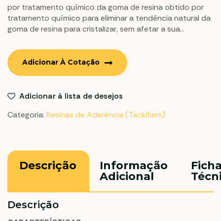
por tratamento químico da goma de resina obtido por
tratamento químico para eliminar a tendência natural da
goma de resina para cristalizar, sem afetar a sua
solubilidade e compatibilidade.
Adicionar À Cotação
Adicionar à lista de desejos
Categoria:
Resinas de Aderência (Tackifiers)
Descrição
Informação
Fich
Adicional
Técn
Descrição