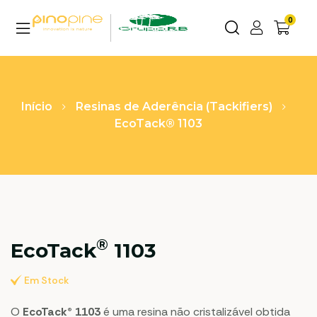
0
Início
Resinas de Aderência (Tackifiers)
EcoTack® 1103
®
EcoTack
1103
Em Stock
O
EcoTack® 1103
é uma resina não cristalizável obtida