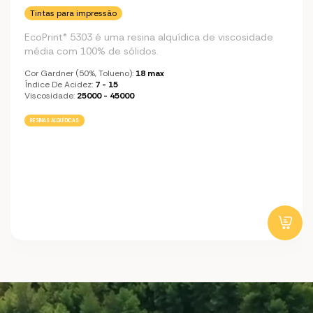
Tintas para impressão
EcoPrint® 5303 é uma resina alquídica de viscosidade
média com 100% de sólidos.
Cor Gardner (50%, Tolueno):
18 max
Índice De Acidez:
7 - 15
Viscosidade:
25000 - 45000
RESINAS ALQUÍDICAS