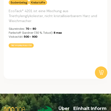
Bodenbelag
Klebstoffe
EcoTack® 4201 ist eine Mischung aus
Triethylenglykolester, nicht kristallisierbarem Harz und
Weichmacher.
Säureindex:
70 – 80
Farbstoff Gardner (50 %, Toluol):
8 max
Viskosität:
500 - 900
TRIETHYLENGLYKOLESTER
Über
Einhalt
Inform