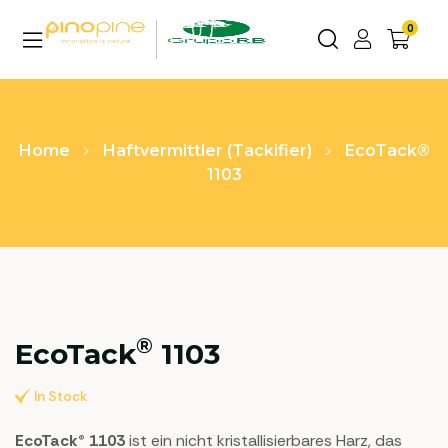
0
Home
Haftvermittler (Tackifier)
EcoTack®
1103
®
EcoTack
1103
In Stock
EcoTack® 1103
ist ein nicht kristallisierbares Harz, das