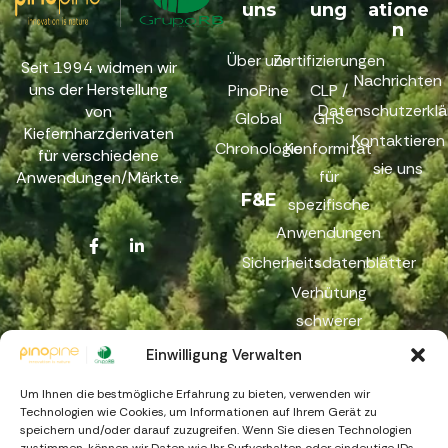
uns
ung
atione
n
Über uns
Zertifizierungen
Seit 1994 widmen wir
Nachrichten
uns der Herstellung
PinoPine
CLP /
Datenschutzerklä
von
Global
GHS
Kiefernharzderivaten
Kontaktieren
Chronologie
Konformität
für verschiedene
sie uns
für
Anwendungen/Märkte.
F&E
spezifische
Anwendungen
Sicherheitsdatenblätter
Verhütung
schwerer
Unfälle
Einwilligung Verwalten
Reichweite
Um Ihnen die bestmögliche Erfahrung zu bieten, verwenden wir
Beschwerdekanal
Technologien wie Cookies, um Informationen auf Ihrem Gerät zu
speichern und/oder darauf zuzugreifen. Wenn Sie diesen Technologien