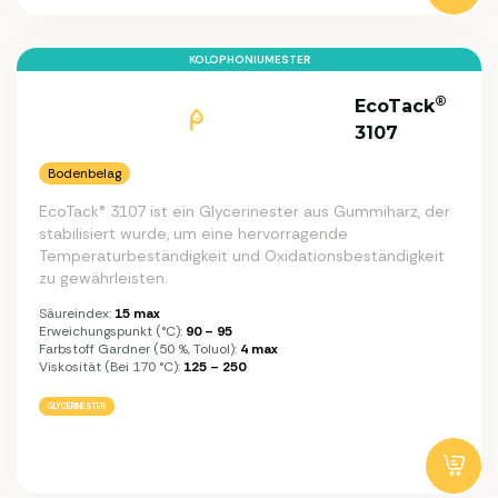
KOLOPHONIUMESTER
®
EcoTack
3107
Bodenbelag
EcoTack® 3107 ist ein Glycerinester aus Gummiharz, der
stabilisiert wurde, um eine hervorragende
Temperaturbeständigkeit und Oxidationsbeständigkeit
zu gewährleisten.
Säureindex:
15 max
Erweichungspunkt (°C):
90 – 95
Farbstoff Gardner (50 %, Toluol):
4 max
Viskosität (bei 170 °C):
125 – 250
GLYCERINESTER