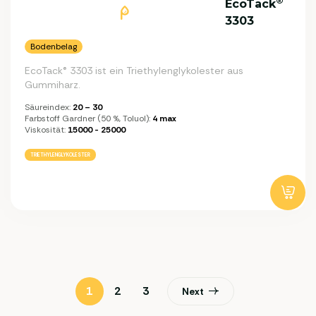
®
EcoTack
3303
Bodenbelag
EcoTack® 3303 ist ein Triethylenglykolester aus
Gummiharz.
Säureindex:
20 – 30
Farbstoff Gardner (50 %, Toluol):
4 max
Viskosität:
15000 - 25000
TRIETHYLENGLYKOLESTER
1
2
3
Next