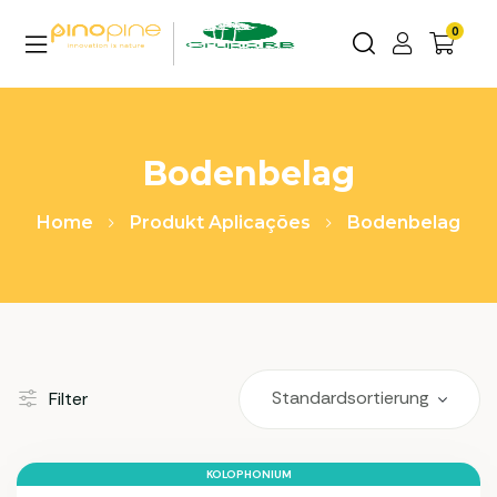
0
Bodenbelag
Home
Produkt Aplicações
Bodenbelag
Filter
KOLOPHONIUM