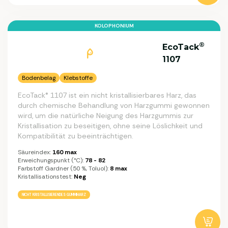
KOLOPHONIUM
®
EcoTack
1107
Bodenbelag
Klebstoffe
EcoTack® 1107 ist ein nicht kristallisierbares Harz, das
durch chemische Behandlung von Harzgummi gewonnen
wird, um die natürliche Neigung des Harzgummis zur
Kristallisation zu beseitigen, ohne seine Löslichkeit und
Kompatibilität zu beeinträchtigen.
Säureindex:
160 max
Erweichungspunkt (°C):
78 - 82
Farbstoff Gardner (50 %, Toluol):
8 max
Kristallisationstest:
Neg
NICHT KRISTALLISIERENDES GUMMIHARZ