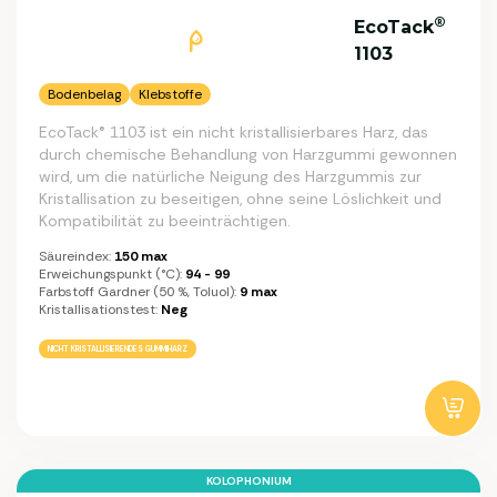
®
EcoTack
1103
Bodenbelag
Klebstoffe
EcoTack® 1103 ist ein nicht kristallisierbares Harz, das
durch chemische Behandlung von Harzgummi gewonnen
wird, um die natürliche Neigung des Harzgummis zur
Kristallisation zu beseitigen, ohne seine Löslichkeit und
Kompatibilität zu beeinträchtigen.
Säureindex:
150 max
Erweichungspunkt (°C):
94 - 99
Farbstoff Gardner (50 %, Toluol):
9 max
Kristallisationstest:
Neg
NICHT KRISTALLISIERENDES GUMMIHARZ
KOLOPHONIUM