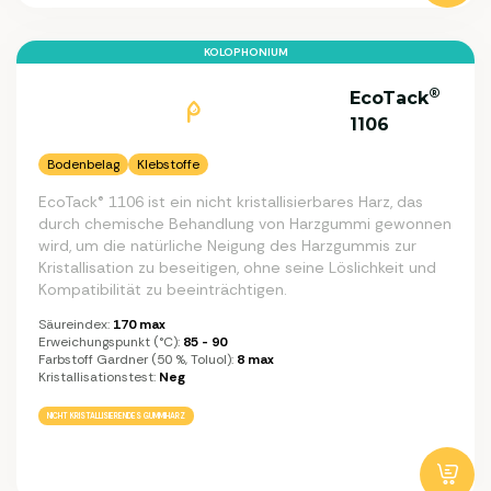
KOLOPHONIUM
®
EcoTack
1106
Bodenbelag
Klebstoffe
EcoTack® 1106 ist ein nicht kristallisierbares Harz, das
durch chemische Behandlung von Harzgummi gewonnen
wird, um die natürliche Neigung des Harzgummis zur
Kristallisation zu beseitigen, ohne seine Löslichkeit und
Kompatibilität zu beeinträchtigen.
Säureindex:
170 max
Erweichungspunkt (°C):
85 - 90
Farbstoff Gardner (50 %, Toluol):
8 max
Kristallisationstest:
Neg
NICHT KRISTALLISIERENDES GUMMIHARZ