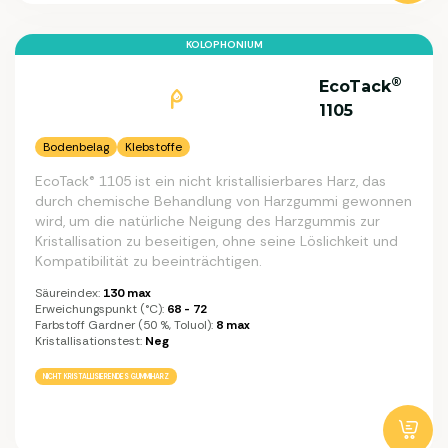
KOLOPHONIUM
®
EcoTack
1105
Bodenbelag
Klebstoffe
EcoTack® 1105 ist ein nicht kristallisierbares Harz, das
durch chemische Behandlung von Harzgummi gewonnen
wird, um die natürliche Neigung des Harzgummis zur
Kristallisation zu beseitigen, ohne seine Löslichkeit und
Kompatibilität zu beeinträchtigen.
Säureindex:
130 max
Erweichungspunkt (°C):
68 - 72
Farbstoff Gardner (50 %, Toluol):
8 max
Kristallisationstest:
Neg
NICHT KRISTALLISIERENDES GUMMIHARZ