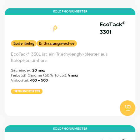
KOLOPHONIUMESTER
®
EcoTack
3301
Bodenbelag
Enthaarungswachse
EcoTack® 3301 ist ein Triethylenglykolester aus
Kolophoniumharz.
Säureindex:
20 max
Farbstoff Gardner (50 %, Toluol):
4 max
Viskosität:
400 – 500
TRIETHYLENGLYKOLESTER
KOLOPHONIUMESTER