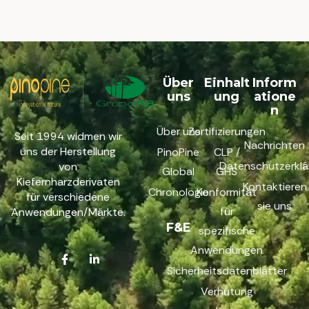
Über
Einhalt
Inform
uns
ung
atione
n
Über uns
Zertifizierungen
Seit 1994 widmen wir
Nachrichten
uns der Herstellung
PinoPine
CLP /
Datenschutzerklä
von
Global
GHS
Kiefernharzderivaten
Kontaktieren
Chronologie
Konformität
für verschiedene
sie uns
für
Anwendungen/Märkte.
F&E
spezifische
Anwendungen
Sicherheitsdatenblätter
Verhütung