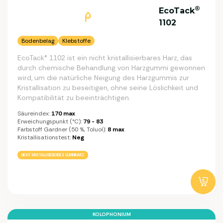
®
EcoTack
1102
Bodenbelag
Klebstoffe
EcoTack® 1102 ist ein nicht kristallisierbares Harz, das
durch chemische Behandlung von Harzgummi gewonnen
wird, um die natürliche Neigung des Harzgummis zur
Kristallisation zu beseitigen, ohne seine Löslichkeit und
Kompatibilität zu beeinträchtigen.
Säureindex:
170 max
Erweichungspunkt (°C):
79 - 83
Farbstoff Gardner (50 %, Toluol):
8 max
Kristallisationstest:
Neg
NICHT KRISTALLISIERENDES GUMMIHARZ
KOLOPHONIUM