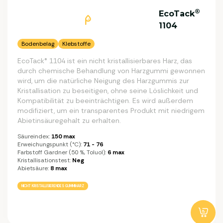
®
EcoTack
1104
Bodenbelag
Klebstoffe
EcoTack® 1104 ist ein nicht kristallisierbares Harz, das
durch chemische Behandlung von Harzgummi gewonnen
wird, um die natürliche Neigung des Harzgummis zur
Kristallisation zu beseitigen, ohne seine Löslichkeit und
Kompatibilität zu beeinträchtigen. Es wird außerdem
modifiziert, um ein transparentes Produkt mit niedrigem
Abietinsäuregehalt zu erhalten.
Säureindex:
150 max
Erweichungspunkt (°C):
71 - 76
Farbstoff Gardner (50 %, Toluol):
6 max
Kristallisationstest:
Neg
Abietsäure:
8 max
NICHT KRISTALLISIERENDES GUMMIHARZ